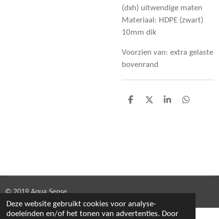
(dxh) uitwendige maten
Materiaal: HDPE (zwart)
10mm dik
Voorzien van: extra gelaste
bovenrand
D
D
S
D
e
e
h
e
l
e
a
l
e
l
r
e
n
e
n
© 2019 Aqua Sense
Deze website gebruikt cookies voor analyse-
doeleinden en/of het tonen van advertenties. Door