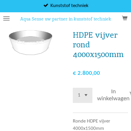
Ga
Kunststof techniek
direct
Aqua Sense uw partner in kunststof techniek
naar
de
HDPE vijver
hoofdinhoud
rond
4000x1500mm
€ 2.800,00
In
winkelwagen
Ronde HDPE vijver
4000x1500mm