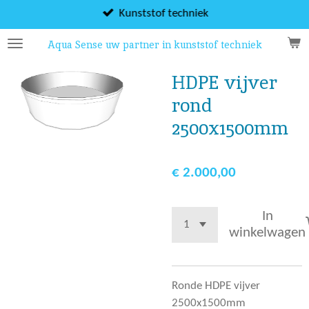
Ga
Kunststof techniek
direct
Aqua Sense uw partner in kunststof techniek
naar
de
HDPE vijver
hoofdinhoud
rond
2500x1500mm
€ 2.000,00
In
winkelwagen
Ronde HDPE vijver
2500x1500mm