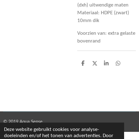
(dxh) uitwendige maten
Materiaal: HDPE (zwart)
10mm dik
Voorzien van: extra gelaste
bovenrand
D
D
S
D
e
e
h
e
l
e
a
l
e
l
r
e
n
e
n
© 2019 Aqua Sense
Deze website gebruikt cookies voor analyse-
doeleinden en/of het tonen van advertenties. Door