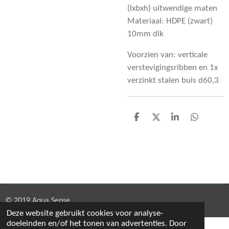
(lxbxh) uitwendige maten
Materiaal: HDPE (zwart)
10mm dik
Voorzien van: verticale
verstevigingsribben en 1x
verzinkt stalen buis d60,3
D
D
S
D
e
e
h
e
l
e
a
l
e
l
r
e
n
e
n
© 2019 Aqua Sense
Deze website gebruikt cookies voor analyse-
doeleinden en/of het tonen van advertenties. Door