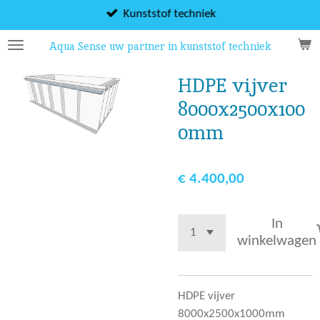
Ga
Kunststof techniek
direct
Aqua Sense uw partner in kunststof techniek
naar
de
HDPE vijver
hoofdinhoud
8000x2500x100
0mm
€ 4.400,00
In
winkelwagen
HDPE vijver
8000x2500x1000mm