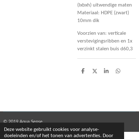
(lxbxh) uitwendige maten
Materiaal: HDPE (zwart)
10mm dik
Voorzien van: verticale
verstevigingsribben en 1x
verzinkt stalen buis d60,3
D
D
S
D
e
e
h
e
l
e
a
l
e
l
r
e
n
e
n
© 2019 Aqua Sense
Deze website gebruikt cookies voor analyse-
doeleinden en/of het tonen van advertenties. Door