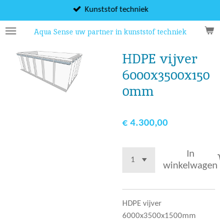
Ga
Kunststof techniek
direct
Aqua Sense uw partner in kunststof techniek
naar
de
HDPE vijver
hoofdinhoud
6000x3500x150
0mm
€ 4.300,00
In
winkelwagen
HDPE vijver
6000x3500x1500mm