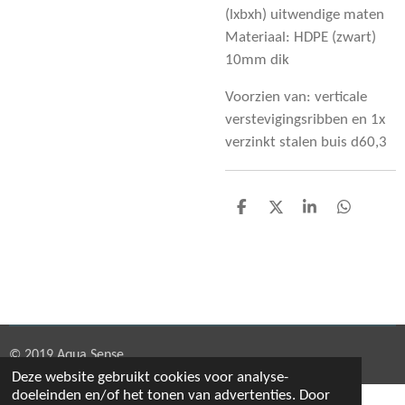
(lxbxh) uitwendige maten
Materiaal: HDPE (zwart)
10mm dik
Voorzien van: verticale
verstevigingsribben en 1x
verzinkt stalen buis d60,3
D
D
S
D
e
e
h
e
l
e
a
l
e
l
r
e
n
e
n
© 2019 Aqua Sense
Deze website gebruikt cookies voor analyse-
doeleinden en/of het tonen van advertenties. Door