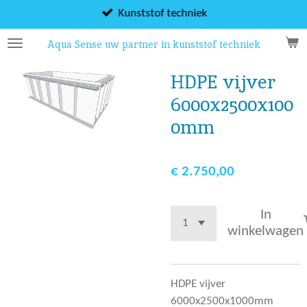
Ga
Kunststof techniek
direct
Aqua Sense uw partner in kunststof techniek
naar
de
HDPE vijver
hoofdinhoud
6000x2500x100
0mm
€ 2.750,00
In
winkelwagen
HDPE vijver
6000x2500x1000mm