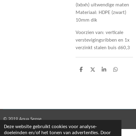
(lxbxh) uitwendige maten
Materiaal: HDPE (zwart)
10mm dik
Voorzien van: verticale
verstevigingsribben en 1x
verzinkt stalen buis d60,3
D
D
S
D
e
e
h
e
l
e
a
l
e
l
r
e
n
e
n
© 2019 Aqua Sense
Deze website gebruikt cookies voor analyse-
doeleinden en/of het tonen van advertenties. Door