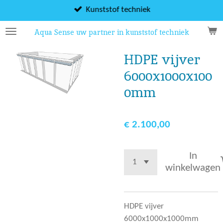
Ga
Kunststof techniek
direct
Aqua Sense uw partner in kunststof techniek
naar
de
HDPE vijver
hoofdinhoud
6000x1000x100
0mm
€ 2.100,00
In
winkelwagen
HDPE vijver
6000x1000x1000mm