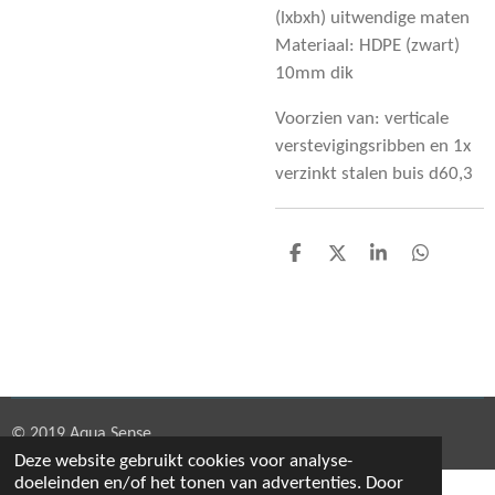
(lxbxh) uitwendige maten
Materiaal: HDPE (zwart)
10mm dik
Voorzien van: verticale
verstevigingsribben en 1x
verzinkt stalen buis d60,3
D
D
S
D
e
e
h
e
l
e
a
l
e
l
r
e
n
e
n
© 2019 Aqua Sense
Deze website gebruikt cookies voor analyse-
doeleinden en/of het tonen van advertenties. Door