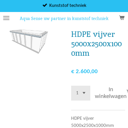
Ga
Kunststof techniek
direct
Aqua Sense uw partner in kunststof techniek
naar
de
HDPE vijver
hoofdinhoud
5000x2500x100
0mm
€ 2.600,00
In
winkelwagen
HDPE vijver
5000x2500x1000mm