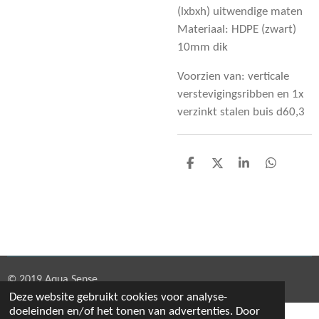
(lxbxh) uitwendige maten
Materiaal: HDPE (zwart)
10mm dik
Voorzien van: verticale
verstevigingsribben en 1x
verzinkt stalen buis d60,3
D
D
S
D
e
e
h
e
l
e
a
l
e
l
r
e
n
e
n
© 2019 Aqua Sense
Deze website gebruikt cookies voor analyse-
doeleinden en/of het tonen van advertenties. Door