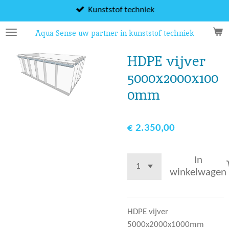
Ga
Kunststof techniek
direct
Aqua Sense uw partner in kunststof techniek
naar
de
HDPE vijver
hoofdinhoud
5000x2000x100
0mm
€ 2.350,00
In
winkelwagen
HDPE vijver
5000x2000x1000mm