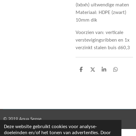
(lxbxh) uitwendige maten
Materiaal: HDPE (zwart)
10mm dik
Voorzien van: verticale
verstevigingsribben en 1x
verzinkt stalen buis d60,3
D
D
S
D
e
e
h
e
l
e
a
l
e
l
r
e
n
e
n
© 2019 Aqua Sense
Deze website gebruikt cookies voor analyse-
doeleinden en/of het tonen van advertenties. Door