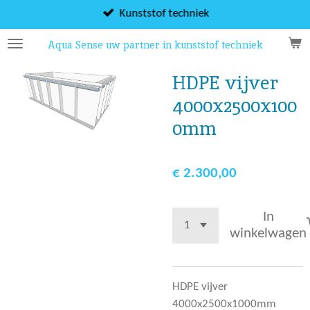
Ga
Kunststof techniek
direct
Aqua Sense uw partner in kunststof techniek
naar
de
HDPE vijver
hoofdinhoud
4000x2500x100
0mm
€ 2.300,00
In
winkelwagen
HDPE vijver
4000x2500x1000mm