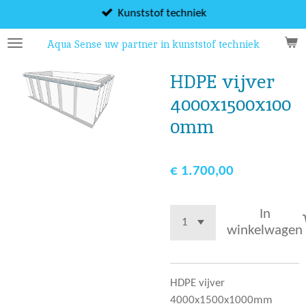
Ga
Kunststof techniek
direct
Aqua Sense uw partner in kunststof techniek
naar
de
HDPE vijver
hoofdinhoud
4000x1500x100
0mm
€ 1.700,00
In
winkelwagen
HDPE vijver
4000x1500x1000mm