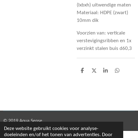
(lxbxh) uitwendige maten
Materiaal: HDPE (zwart)
10mm dik
Voorzien van: verticale
verstevigingsribben en 1x
verzinkt stalen buis d60,3
D
D
S
D
e
e
h
e
l
e
a
l
e
l
r
e
n
e
n
© 2019 Aqua Sense
Deze website gebruikt cookies voor analyse-
doeleinden en/of het tonen van advertenties. Door