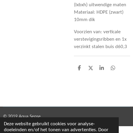
(lxbxh) uitwendige maten
Materiaal: HDPE (zwart)
10mm dik
Voorzien van: verticale
verstevigingsribben en 1x
verzinkt stalen buis d60,3
D
D
S
D
e
e
h
e
l
e
a
l
e
l
r
e
n
e
n
© 2019 Aqua Sense
Deze website gebruikt cookies voor analyse-
doeleinden en/of het tonen van advertenties. Door