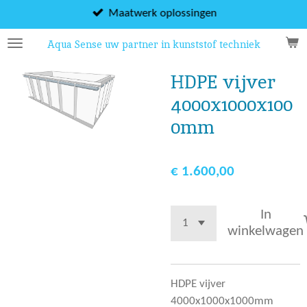
Ga
Maatwerk oplossingen
direct
Aqua Sense uw partner in kunststof techniek
naar
de
HDPE vijver
hoofdinhoud
4000x1000x100
0mm
€ 1.600,00
In
winkelwagen
HDPE vijver
4000x1000x1000mm