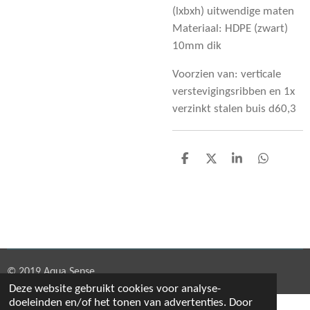
(lxbxh) uitwendige maten
Materiaal: HDPE (zwart)
10mm dik
Voorzien van: verticale
verstevigingsribben en 1x
verzinkt stalen buis d60,3
D
D
S
D
e
e
h
e
l
e
a
l
e
l
r
e
n
e
n
© 2019 Aqua Sense
Deze website gebruikt cookies voor analyse-
doeleinden en/of het tonen van advertenties. Door