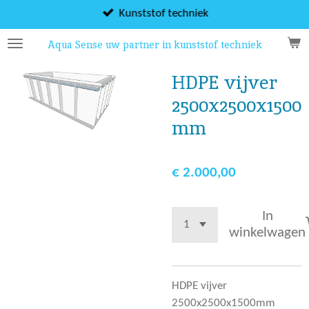
Ga
Kunststof techniek
direct
Aqua Sense uw partner in kunststof techniek
naar
de
HDPE vijver
hoofdinhoud
2500x2500x1500
mm
€ 2.000,00
In
winkelwagen
HDPE vijver
2500x2500x1500mm