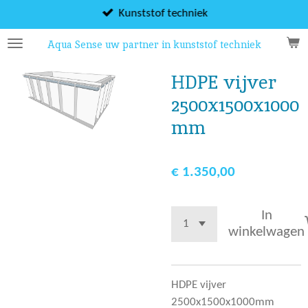
Ga
Kunststof techniek
direct
Aqua Sense uw partner in kunststof techniek
naar
de
HDPE vijver
hoofdinhoud
2500x1500x1000
mm
€ 1.350,00
In
winkelwagen
HDPE vijver
2500x1500x1000mm