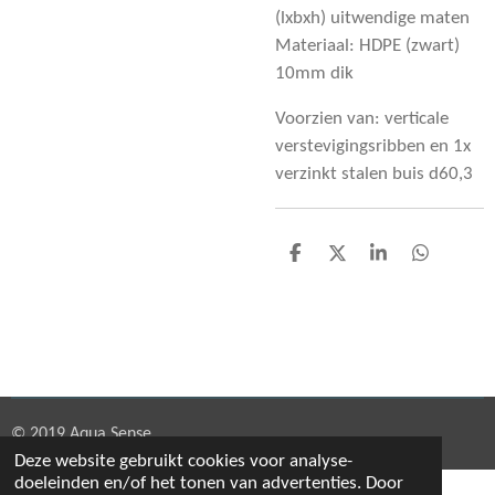
(lxbxh) uitwendige maten
Materiaal: HDPE (zwart)
10mm dik
Voorzien van: verticale
verstevigingsribben en 1x
verzinkt stalen buis d60,3
D
D
S
D
e
e
h
e
l
e
a
l
e
l
r
e
n
e
n
© 2019 Aqua Sense
Deze website gebruikt cookies voor analyse-
doeleinden en/of het tonen van advertenties. Door