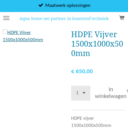
Ga
Maatwerk oplossingen
direct
Aqua Sense uw partner in kunststof techniek
naar
de
HDPE Vijver
hoofdinhoud
1500x1000x50
0mm
€ 650,00
In
winkelwagen
HDPE vijver
1500x1000x500mm