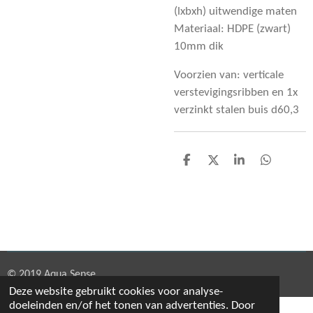
(lxbxh) uitwendige maten
Materiaal: HDPE (zwart)
10mm dik
Voorzien van: verticale
verstevigingsribben en 1x
verzinkt stalen buis d60,3
D
D
S
D
e
e
h
e
l
e
a
l
e
l
r
e
n
e
n
© 2019 Aqua Sense
Deze website gebruikt cookies voor analyse-
doeleinden en/of het tonen van advertenties. Door