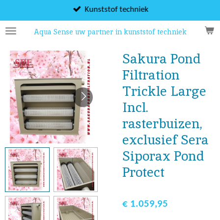
Ga
Kunststof techniek
direct
Aqua Sense uw partner in kunststof techniek
naar
de
Sakura Pond
hoofdinhoud
Filtration
Trickle Large
Incl.
rasterbuizen,
exclusief Sera
Siporax Pond
Protect
€ 1.059,95