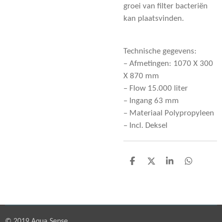
groei van filter bacteriën
kan plaatsvinden.
Technische gegevens:
– Afmetingen: 1070 X 300
X 870 mm
– Flow 15.000 liter
– Ingang 63 mm
– Materiaal Polypropyleen
– Incl. Deksel
D
D
S
D
e
e
h
e
l
e
a
l
e
l
r
e
n
e
n
© 2019 Aqua Sense